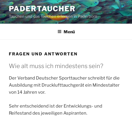
Zum
PADERTAUCHER
Inhalt
Tauchen und das Tauchen erlernen in Paderborn
springen
Menü
FRAGEN UND ANTWORTEN
Wie alt muss ich mindestens sein?
Der Verband Deutscher Sporttaucher schreibt für die
Ausbildung mit Drucklufttauchgerät ein Mindestalter
von 14 Jahren vor.
Sehr entscheidend ist der Entwicklungs- und
Reifestand des jeweiligen Aspiranten.