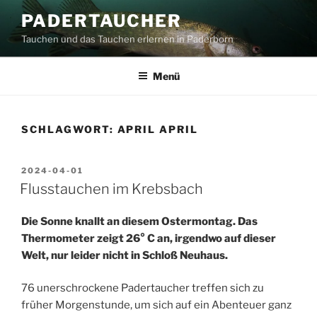
Zum
PADERTAUCHER
Inhalt
Tauchen und das Tauchen erlernen in Paderborn
springen
Menü
SCHLAGWORT:
APRIL APRIL
VERÖFFENTLICHT
2024-04-01
AM
Flusstauchen im Krebsbach
Die Sonne knallt an diesem Ostermontag. Das
Thermometer zeigt 26° C an, irgendwo auf dieser
Welt, nur leider nicht in Schloß Neuhaus.
76 unerschrockene Padertaucher treffen sich zu
früher Morgenstunde, um sich auf ein Abenteuer ganz