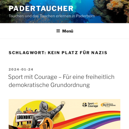
Zum
PADERTAUCHER
Inhalt
Tauchen und das Tauchen erlernen in Paderborn
springen
Menü
SCHLAGWORT:
KEIN PLATZ FÜR NAZIS
VERÖFFENTLICHT
2024-01-24
AM
Sport mit Courage – Für eine freiheitlich
demokratische Grundordnung