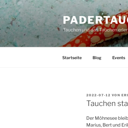
Zum
Inhalt
PADERTAU
springen
Tauchen und das Tauchen erler
Startseite
Blog
Events
VERÖFFENTLICHT
2022-07-12
VON
ER
AM
Tauchen stat
Der Möhnesee bleibt
Marius, Bert und Er