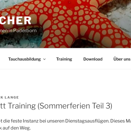
CHER
nen in Paderborn
Tauchausbildung
Training
Download
Über uns
IK LANGE
t Training (Sommerferien Teil 3)
 die feste Instanz bei unseren Dienstagsausflügen. Dieses M
ik auf den Weg.