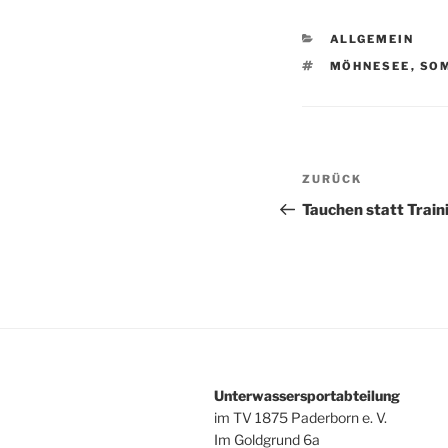
KATEGORIEN
ALLGEMEIN
SCHLAGWÖRTE
MÖHNESEE
,
SO
Beitragsnav
Vorheriger
ZURÜCK
Beitrag
Tauchen statt Train
Unterwassersportabteilung
im TV 1875 Paderborn e. V.
Im Goldgrund 6a