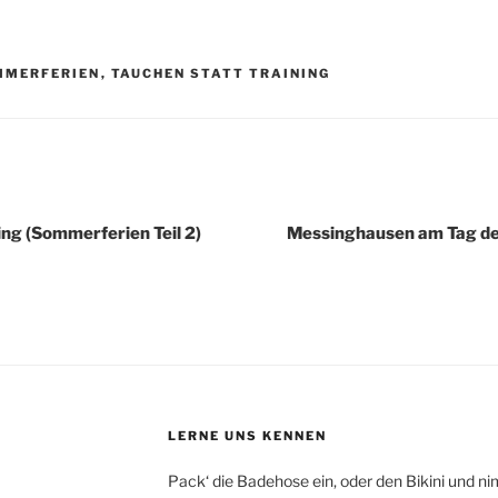
R
MMERFERIEN
,
TAUCHEN STATT TRAINING
igation
ing (Sommerferien Teil 2)
Messinghausen am Tag de
LERNE UNS KENNEN
Pack‘ die Badehose ein, oder den Bikini und ni