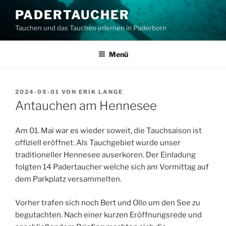
Zum
PADERTAUCHER
Inhalt
Tauchen und das Tauchen erlernen in Paderborn
springen
Menü
VERÖFFENTLICHT
2024-05-01
VON
ERIK LANGE
AM
Antauchen am Hennesee
Am 01. Mai war es wieder soweit, die Tauchsaison ist
offiziell eröffnet. Als Tauchgebiet wurde unser
traditioneller Hennesee auserkoren. Der Einladung
folgten 14 Padertaucher welche sich am Vormittag auf
dem Parkplatz versammelten.
Vorher trafen sich noch Bert und Ollo um den See zu
begutachten. Nach einer kurzen Eröffnungsrede und