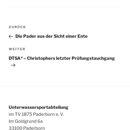
Beitragsnavigation
Vorheriger
ZURÜCK
Beitrag
Die Pader aus der Sicht einer Ente
Nächster
WEITER
Beitrag
DTSA* – Christophers letzter Prüfungstauchgang
Unterwassersportabteilung
im TV 1875 Paderborn e. V.
Im Goldgrund 6a
33100 Paderborn