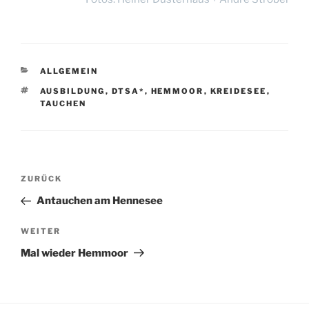
KATEGORIEN
ALLGEMEIN
SCHLAGWÖRTER
AUSBILDUNG
,
DTSA*
,
HEMMOOR
,
KREIDESEE
,
TAUCHEN
Beitragsnavigation
Vorheriger
ZURÜCK
Beitrag
Antauchen am Hennesee
Nächster
WEITER
Beitrag
Mal wieder Hemmoor