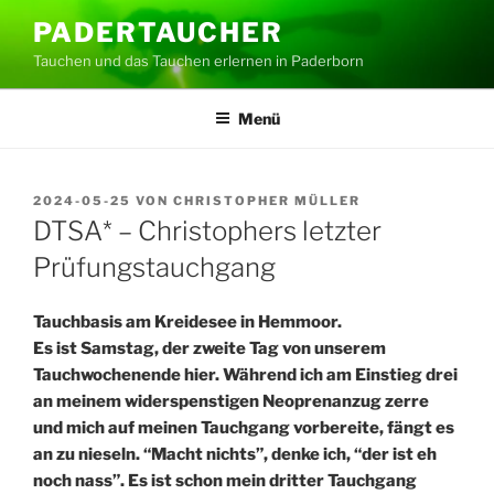
Zum
PADERTAUCHER
Inhalt
Tauchen und das Tauchen erlernen in Paderborn
springen
Menü
VERÖFFENTLICHT
2024-05-25
VON
CHRISTOPHER MÜLLER
AM
DTSA* – Christophers letzter
Prüfungstauchgang
Tauchbasis am Kreidesee in Hemmoor.
Es ist Samstag, der zweite Tag von unserem
Tauchwochenende hier. Während ich am Einstieg drei
an meinem widerspenstigen Neoprenanzug zerre
und mich auf meinen Tauchgang vorbereite, fängt es
an zu nieseln. “Macht nichts”, denke ich, “der ist eh
noch nass”. Es ist schon mein dritter Tauchgang