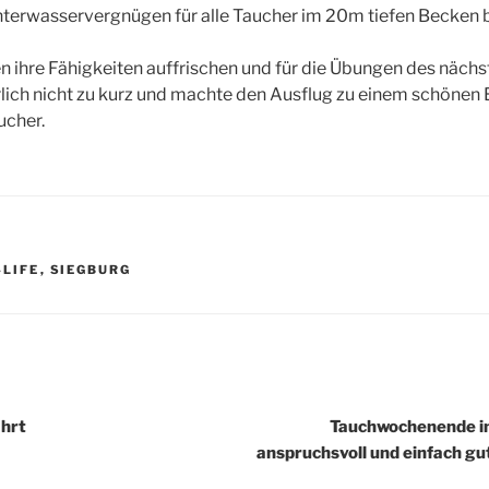
nterwasservergnügen für alle Taucher im 20m tiefen Becken 
n ihre Fähigkeiten auffrischen und für die Übungen des nächs
ich nicht zu kurz und machte den Ausflug zu einem schönen Er
ucher.
R
4LIFE
,
SIEGBURG
igation
hrt
Tauchwochenende in
anspruchsvoll und einfach gu