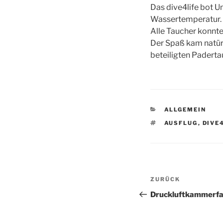
Das dive4life bot U
Wassertemperatur.
Alle Taucher konnte
Der Spaß kam natürl
beteiligten Paderta
KATEGORIEN
ALLGEMEIN
SCHLAGWÖRTE
AUSFLUG
,
DIVE
Beitragsnav
Vorheriger
ZURÜCK
Beitrag
Druckluftkammerfa