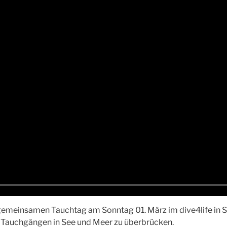
gemeinsamen Tauchtag am Sonntag 01. März im dive4life in S
n Tauchgängen in See und Meer zu überbrücken.