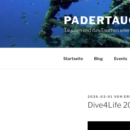
Zum
Inhalt
PADERTAU
springen
Tauchen und das Tauchen erler
Startseite
Blog
Events
VERÖFFENTLICHT
2026-03-01
VON
ER
AM
Dive4Life 