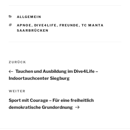
KATEGORIEN
ALLGEMEIN
SCHLAGWÖRTER
APNOE
,
DIVE4LIFE
,
FREUNDE
,
TC MANTA
SAARBRÜCKEN
Beitragsnavigation
Vorheriger
ZURÜCK
Beitrag
Tauchen und Ausbildung im Dive4Life –
Indoortauchcenter Siegburg
Nächster
WEITER
Beitrag
Sport mit Courage – Für eine freiheitlich
demokratische Grundordnung