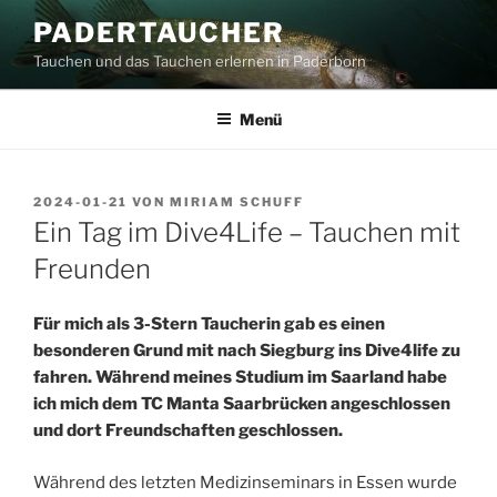
Zum
PADERTAUCHER
Inhalt
Tauchen und das Tauchen erlernen in Paderborn
springen
Menü
VERÖFFENTLICHT
2024-01-21
VON
MIRIAM SCHUFF
AM
Ein Tag im Dive4Life – Tauchen mit
Freunden
Für mich als 3-Stern Taucherin gab es einen
besonderen Grund mit nach Siegburg ins Dive4life zu
fahren. Während meines Studium im Saarland habe
ich mich dem TC Manta Saarbrücken angeschlossen
und dort Freundschaften geschlossen.
Während des letzten Medizinseminars in Essen wurde