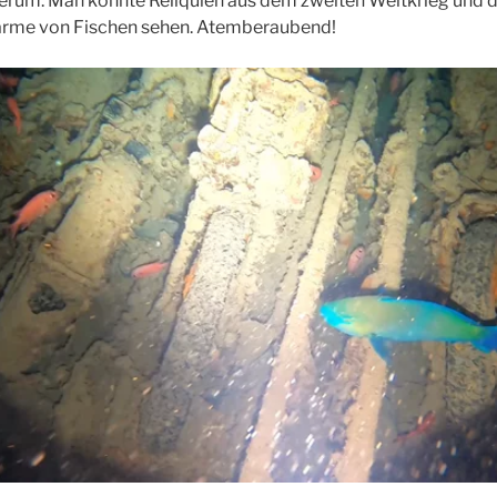
erum. Man konnte Reliquien aus dem zweiten Weltkrieg und d
me von Fischen sehen. Atemberaubend!