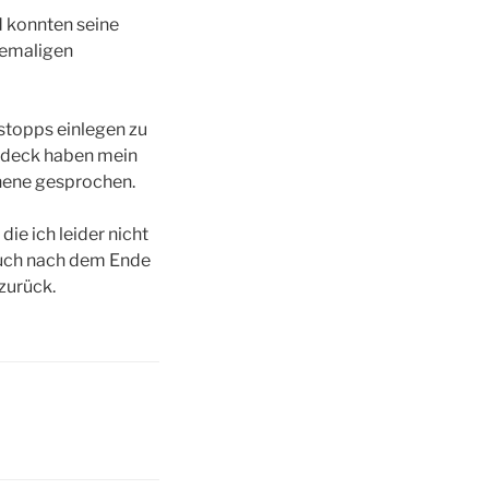
d konnten seine
hemaligen
stopps einlegen zu
erdeck haben mein
ehene gesprochen.
ie ich leider nicht
 auch nach dem Ende
zurück.