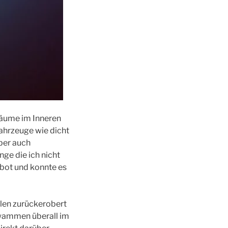
räume im Inneren
ahrzeuge wie dicht
ber auch
ge die ich nicht
 bot und konnte es
llen zurückerobert
hwammen überall im