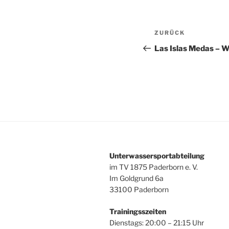
Beitragsnav
Vorheriger
ZURÜCK
Beitrag
Las Islas Medas – 
Unterwassersportabteilung
im TV 1875 Paderborn e. V.
Im Goldgrund 6a
33100 Paderborn
Trainingsszeiten
Dienstags: 20:00 – 21:15 Uhr