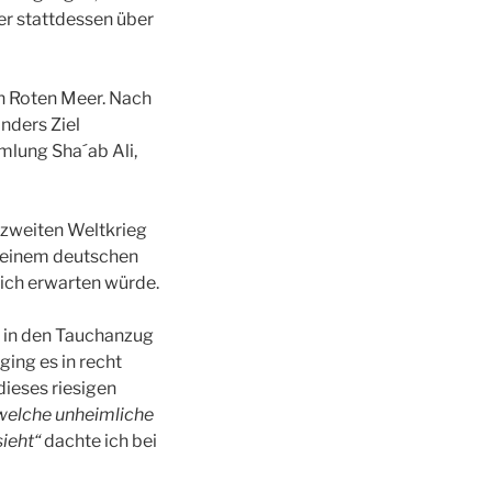
er stattdessen über
en Roten Meer. Nach
nders Ziel
mlung Sha´ab Ali,
m zweiten Weltkrieg
n einem deutschen
ich erwarten würde.
l in den Tauchanzug
ing es in recht
ieses riesigen
 welche unheimliche
sieht“
dachte ich bei