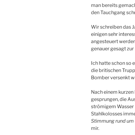
man bereits gemacht
den Tauchgang schr
Wir schreiben das J
einigen sehr intere
angesteuert werden.
genauer gesagt zur
Ich hatte schon so 
die britischen Tru
Bomber versenkt wu
Nach einem kurzen B
gesprungen, die Aus
strömigem Wasser h
Stahlkolosses imme
Stimmung rund um da
mir.