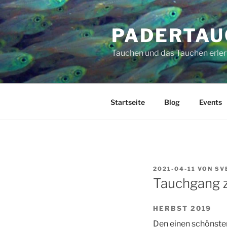
Zum
Inhalt
PADERTAU
springen
Tauchen und das Tauchen erler
Startseite
Blog
Events
VERÖFFENTLICHT
2021-04-11
VON
SV
AM
Tauchgang 
HERBST 2019
Den einen schönste