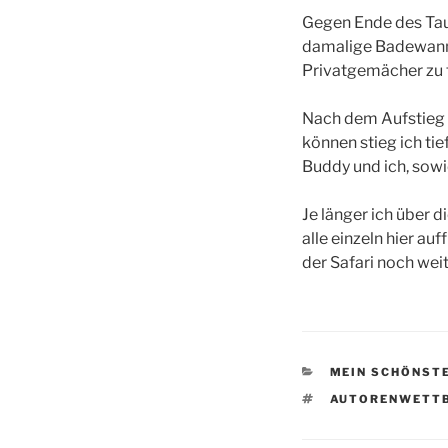
Gegen Ende des Tau
damalige Badewanne
Privatgemächer zu 
Nach dem Aufstieg 
können stieg ich t
Buddy und ich, sowi
Je länger ich über d
alle einzeln hier a
der Safari noch wei
KATEGORIEN
MEIN SCHÖNST
SCHLAGWÖRTE
AUTORENWETTB