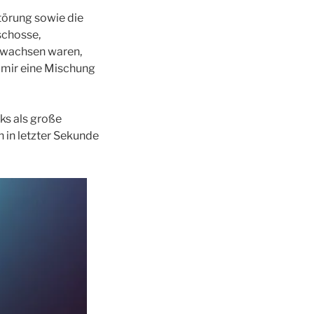
örung sowie die
schosse,
bewachsen waren,
in mir eine Mischung
ks als große
 in letzter Sekunde