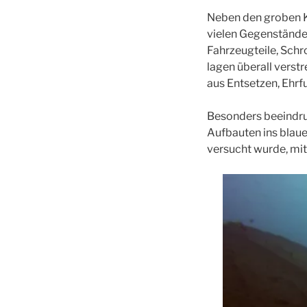
Neben den groben K
vielen Gegenstände 
Fahrzeugteile, Schr
lagen überall verstr
aus Entsetzen, Ehrf
Besonders beeindru
Aufbauten ins blaue
versucht wurde, mi