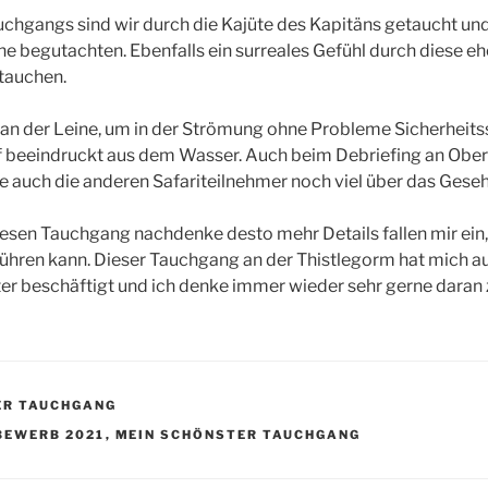
chgangs sind wir durch die Kajüte des Kapitäns getaucht un
 begutachten. Ebenfalls ein surreales Gefühl durch diese e
tauchen.
an der Leine, um in der Strömung ohne Probleme Sicherheits
ief beeindruckt aus dem Wasser. Auch beim Debriefing an Ob
e auch die anderen Safariteilnehmer noch viel über das Ges
iesen Tauchgang nachdenke desto mehr Details fallen mir ein, d
ufführen kann. Dieser Tauchgang an der Thistlegorm hat mich
ter beschäftigt und ich denke immer wieder sehr gerne daran 
ER TAUCHGANG
R
EWERB 2021
,
MEIN SCHÖNSTER TAUCHGANG