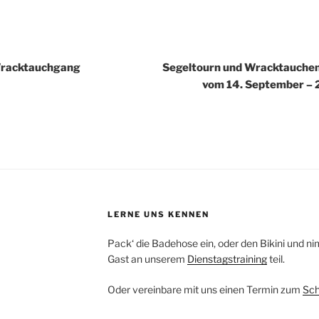
igation
Wracktauchgang
Segeltourn und Wracktauchen 
vom 14. September – 
LERNE UNS KENNEN
Pack‘ die Badehose ein, oder den Bikini und ni
Gast an unserem
Dienstagstraining
teil.
Oder vereinbare mit uns einen Termin zum
Sch