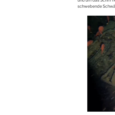
und um das Schiff h
schwebende Schwär