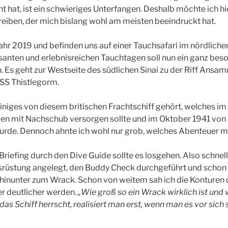
 hat, ist ein schwieriges Unterfangen. Deshalb möchte ich hi
eiben, der mich bislang wohl am meisten beeindruckt hat.
ahr 2019 und befinden uns auf einer Tauchsafari im nördlich
ssanten und erlebnisreichen Tauchtagen soll nun ein ganz beso
 Es geht zur Westseite des südlichen Sinai zu der Riff Ansam
 SS Thistlegorm.
einiges von diesem britischen Frachtschiff gehört, welches i
ppen mit Nachschub versorgen sollte und im Oktober 1941 vo
rde. Dennoch ahnte ich wohl nur grob, welches Abenteuer m
riefing durch den Dive Guide sollte es losgehen. Also schnel
rüstung angelegt, den Buddy Check durchgeführt und schon g
inunter zum Wrack. Schon von weitem sah ich die Konturen d
r deutlicher werden.
„Wie groß so ein Wrack wirklich ist und
s Schiff herrscht, realisiert man erst, wenn man es vor sich 