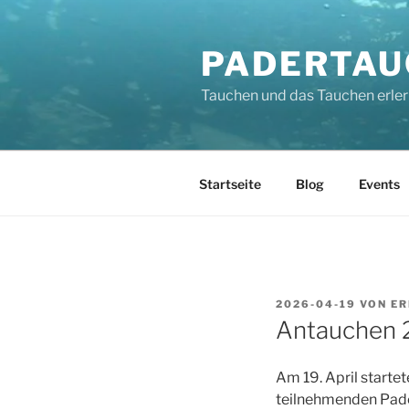
Zum
Inhalt
PADERTAU
springen
Tauchen und das Tauchen erler
Startseite
Blog
Events
VERÖFFENTLICHT
2026-04-19
VON
ER
AM
Antauchen 
Am 19. April startet
teilnehmenden Pader