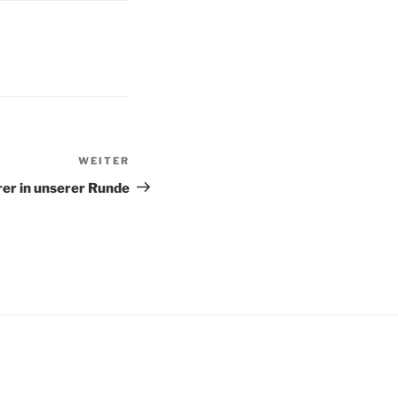
WEITER
Nächster
Beitrag
rer in unserer Runde