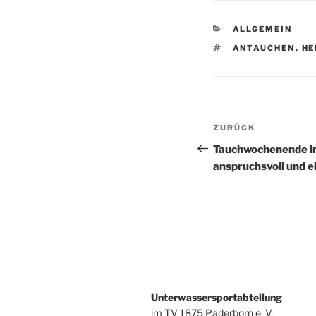
KATEGORIEN
ALLGEMEIN
SCHLAGWÖRTE
ANTAUCHEN
,
HE
Beitragsnav
Vorheriger
ZURÜCK
Beitrag
Tauchwochenende in
anspruchsvoll und e
Unterwassersportabteilung
im TV 1875 Paderborn e. V.