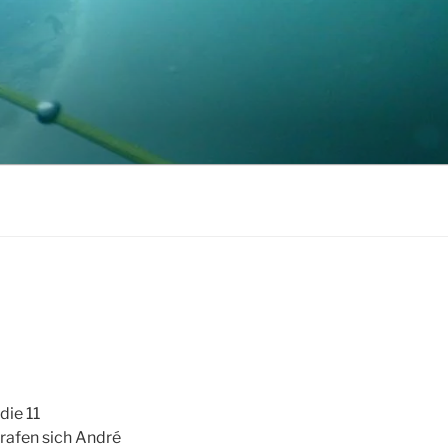
die 11
rafen sich André