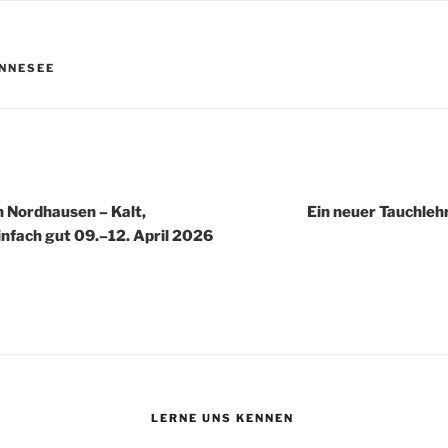
R
NNESEE
igation
 Nordhausen – Kalt,
Ein neuer Tauchleh
infach gut 09.–12. April 2026
LERNE UNS KENNEN