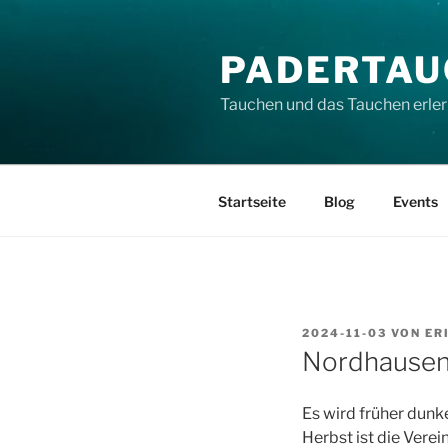
Zum
Inhalt
PADERTAU
springen
Tauchen und das Tauchen erler
Startseite
Blog
Events
VERÖFFENTLICHT
2024-11-03
VON
ER
AM
Nordhause
Es wird früher dunk
Herbst ist die Vere