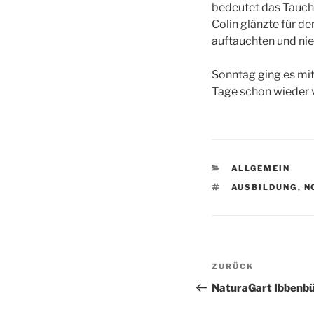
bedeutet das Tauche
Colin glänzte für d
auftauchten und nie
Sonntag ging es mit
Tage schon wieder v
KATEGORIEN
ALLGEMEIN
SCHLAGWÖRTE
AUSBILDUNG
,
N
Beitragsnav
Vorheriger
ZURÜCK
Beitrag
NaturaGart Ibbenb