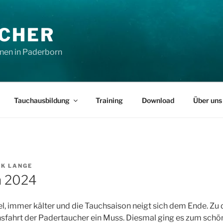
CHER
nen in Paderborn
Tauchausbildung
Training
Download
Über uns
IK LANGE
n 2024
el, immer kälter und die Tauchsaison neigt sich dem Ende. Zu d
insfahrt der Padertaucher ein Muss. Diesmal ging es zum sc