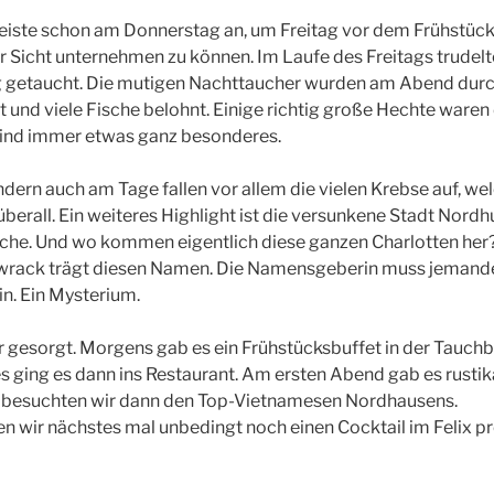
 reiste schon am Donnerstag an, um Freitag vor dem Frühstück
 Sicht unternehmen zu können. Im Laufe des Freitags trudelt
ig getaucht. Die mutigen Nachttaucher wurden am Abend durc
 und viele Fische belohnt. Einige richtig große Hechte waren 
ind immer etwas ganz besonderes.
ndern auch am Tage fallen vor allem die vielen Krebse auf, w
 überall. Ein weiteres Highlight ist die versunkene Stadt Nordh
rche. Und wo kommen eigentlich diese ganzen Charlotten her
wrack trägt diesen Namen. Die Namensgeberin muss jemand
n. Ein Mysterium.
 gesorgt. Morgens gab es ein Frühstücksbuffet in der Tauch
 ging es dann ins Restaurant. Am ersten Abend gab es rusti
 besuchten wir dann den Top-Vietnamesen Nordhausens.
 wir nächstes mal unbedingt noch einen Cocktail im Felix pr