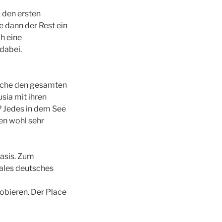
 den ersten
e dann der Rest ein
h eine
dabei.
elche den gesamten
usia mit ihren
? Jedes in dem See
en wohl sehr
basis. Zum
kales deutsches
obieren. Der Place