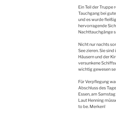
Ein Teil der Truppe
Tauchgang bei guter
und es wurde fleiß
hervorragende Sicht
Nachttauchgänge s
Nicht nur nachts so
See zieren. Sie sind
Häusern und der Ki
versunkene Schiffs
wichtig gewesen sei
Für Verpflegung war
Abschluss des Tages
Essen, am Samstag
Laut Henning müssen
to be. Merken!