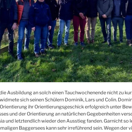
h die Ausbildung an solch einen Tauchwochenende nicht zu k
widmete sich seinen Schülern Dominik, Lars und Colin. Domini
Orientierung ihr Orientierungsgeschick erfolgreich unter Bew
es und der Orientierung an natürlichen Gegebenheiten vers
ia und letztendlich wieder den Ausstieg fanden. Garnicht so l
emaligen Baggersees kann sehr irreführend sein. Wegen der v