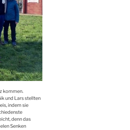
urz kommen.
k und Lars stellten
eis, indem sie
chiedenste
eicht, denn das
ielen Senken