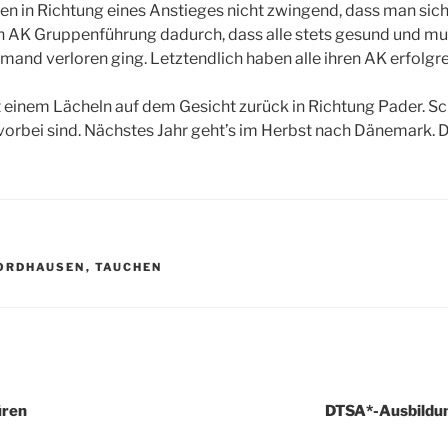
n in Richtung eines Anstieges nicht zwingend, dass man sich
en AK Gruppenführung dadurch, dass alle stets gesund und m
mand verloren ging. Letztendlich haben alle ihren AK erfolgr
 einem Lächeln auf dem Gesicht zurück in Richtung Pader. Sc
orbei sind. Nächstes Jahr geht’s im Herbst nach Dänemark. 
R
ORDHAUSEN
,
TAUCHEN
igation
üren
DTSA*-Ausbildung